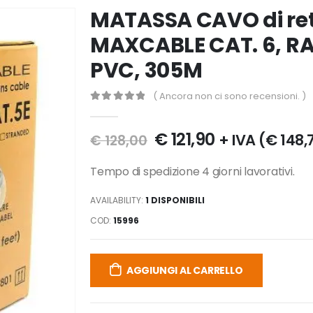
MATASSA CAVO di ret
MAXCABLE CAT. 6, R
PVC, 305M
( Ancora non ci sono recensioni. )
0
Di 5
€
121,90
+ IVA (
€
148,
€
128,00
Tempo di spedizione 4 giorni lavorativi.
AVAILABILITY:
1 DISPONIBILI
COD:
15996
AGGIUNGI AL CARRELLO