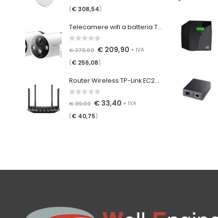
€
308,54
(
)
Telecamere wifi a batteria TP-Link Tapo C420S2 Smart WiFi Camera System (2 cameras) built-in battery 2560x1440px
0
Su 5
€
209,90
€
279,00
+ IVA
€
256,08
(
)
Router Wireless TP-Link EC225-G5 dual band wireless router AC1300 4x GE Aginet (Agile) EasyMesh
0
Su 5
€
33,40
€
39,00
+ IVA
€
40,75
(
)