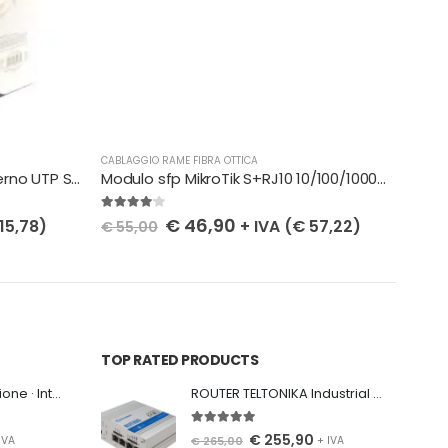
CABLAGGIO RAME FIBRA OTTICA
CABLA
MATASSA Cavo di rete da interno UTP Seven, cat. 5e, 305m
Modulo sfp MikroTik S+RJ10 10/100/1000M/2.5G/5G/10G copper module
4.00
Su 5
0
Su 
€
46,90
15,78
)
+ IVA (
€
57,22
)
€
55,00
€
50
TOP RATED PRODUCTS
Scatola di Distribuzione · Interno/Esterno · 48 Giunzioni · 48 SC Adattatore · IP65 · Blocco a Vite
ROUTER TELTONIKA Industrial Wireless router RUTX09 LTE CAT 6 GIGABIT
5.00
Su 5
€
255,90
€
265,00
IVA
+ IVA