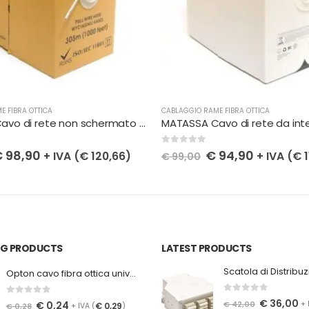
E FIBRA OTTICA
CABLAGGIO RAME FIBRA OTTICA
MATASSA Cavo di rete non schermato cat 5E FTP Maxcable filo cat. 5e 305m
0
Su 5
€
98,90
€
94,90
+ IVA (
€
120,66
)
+ IVA (
€
1
€
99,00
ING PRODUCTS
LATEST PRODUCTS
Opton cavo fibra ottica universale Aramid Z-XOTKtcdD, 8 fibre G652D
0
Su 5
€
36,00
0
Su 5
€
42,00
+ 
€
0,24
€
0,29
€
0,28
+ IVA (
)