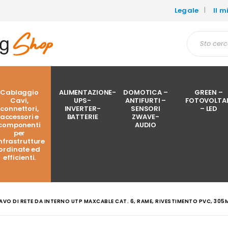
Legale
Il 
Cablaggio
ALIMENTAZIONE-
DOMOTICA –
GREEN –
Cavi,
UPS-
ANTIFURTI –
FOTOVOLTA
connettori,
INVERTER-
SENSORI
– LED
accessori e
BATTERIE
ZWAVE-
componenti
AUDIO
per
nfrastrutture
ordinate ed
efficienti.
VO DI RETE DA INTERNO UTP MAXCABLE CAT. 6, RAME, RIVESTIMENTO PVC, 305