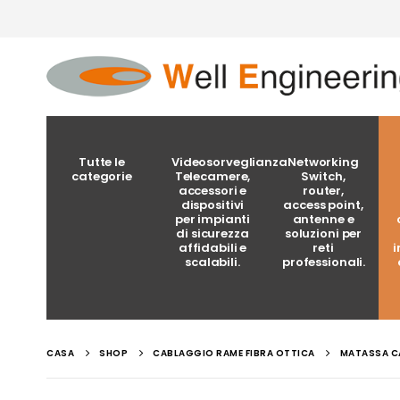
Tutte le
Videosorveglianza
Networking
categorie
Telecamere,
Switch,
accessori e
router,
dispositivi
access point,
per impianti
antenne e
di sicurezza
soluzioni per
affidabili e
reti
i
scalabili.
professionali.
CASA
SHOP
CABLAGGIO RAME FIBRA OTTICA
MATASSA CA