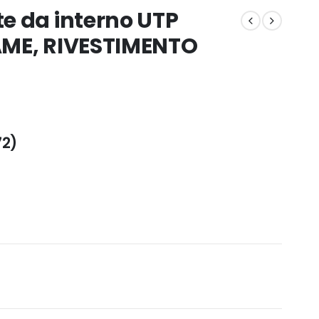
e da interno UTP
AME, RIVESTIMENTO
72
)