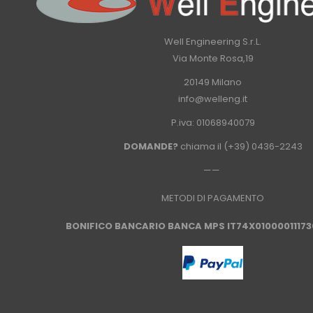
Well Engineering S.r.L.
Via Monte Rosa,19
20149 Milano
info@welleng.it
P.iva: 01068940079
DOMANDE?
chiama il
(+39) 0436-2243
——
METODI DI PAGAMENTO
BONIFICO
BANCARIO BANCA MPS IT74X01000011173