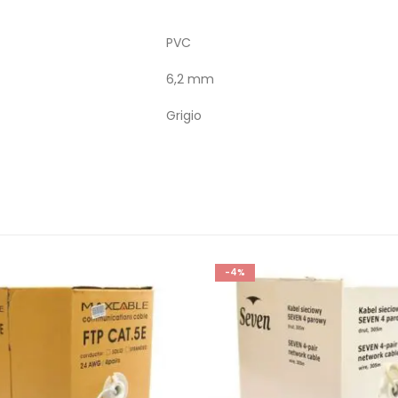
PVC
6,2 mm
Grigio
-4%