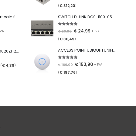
€
312,20
(
)
Muffola · Cupola verticale fibra ottica · 96 Giunzioni · IP65 · Chiusura a Morsetto
SWITCH D-LINK DGS-1100-05V2/E 5-PORT GIGABIT SMART MANAGED DESKTOP
5.00
Su 5
€
24,99
€
29,00
IVA
+ IVA
€
30,49
(
)
ACCESS POINT UBIQUITI UNIFI NANOHD 4X4 MU-MIMO 802.11AC
LMJUSCASCA2DDX0020ZH20YE Bretella · SC/APC - SC/APC · SM G652.D · Duplex · 2m · LSZH · 2.0mm · Giallo
5.00
Su 5
€
153,90
€
169,00
+ IVA
€
4,39
 (
)
€
187,76
(
)
t