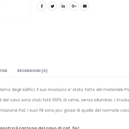
TIVE
RECENSIONI (0)
nterno degli edifici. Il suo involucro e’ stato fatto del materiale P
i del cavo sono stati fatti 100% di rame, senza alluminio. L’involu
ntazione PoE. I suoi fili sono piu’ grossi di quelle del normale cav
ostra il cartone del cavo di cat. 5e!