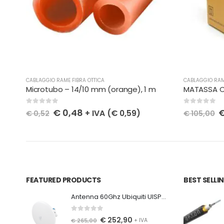
CABLAGGIO RAME FIBRA OTTICA
CABLAGGIO RAM
Staffa per armadio Staffa che permette di montare gli armadi esterni Opton sui tralicci.
Microtubo – 14/10 mm (orange), 1 m
0
Su 5
0
Su 5
€
0,48
+ IVA (
€
0,59
)
€
0,52
€
105,00
FEATURED PRODUCTS
BEST SELL
Antenna 60Ghz Ubiquiti UISP Wave Nano 60 GHz CPE, 41 dBi, 2 Gb/s, backup 5 GHz, 1x GE
0
Su 5
€
252,90
€
265,00
+ IVA