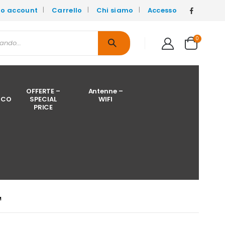
mio account
Carrello
Chi siamo
Accesso
0
OFFERTE –
Antenne –
ICO
SPECIAL
WIFI
PRICE
M