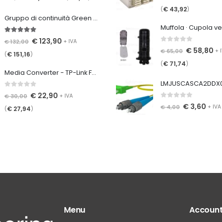
€
43,92
(
)
Gruppo di continuità Green Cell UPS UPS05 UPS Power Proof 2000VA 1200W 2x 9Ah
5.00
Su 5
€
123,90
€
132,00
+ IVA
0
Su 5
€
58,80
€
65,00
+ 
€
151,16
(
)
€
71,74
(
)
Media Converter - TP-Link FC311A-2 Gigabit WDM Media Converter SM SC/UPC 2km TX 1550nm
0
Su 5
€
22,90
€
30,00
+ IVA
0
Su 5
€
3,60
€
4,00
+ IVA
€
27,94
(
)
Menu
Accoun