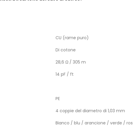
CU (rame puro)
Di cotone
28,6 Ω / 305 m
14 pF / ft
PE
4 coppie del diametro di 1,03 mm
Bianco / blu / arancione / verde / ro