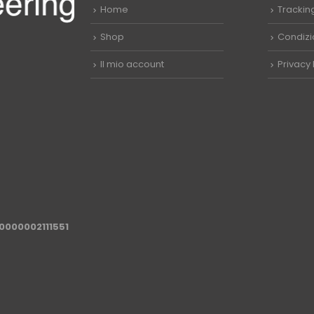
Home
Trackin
Shop
Condizio
Il mio account
Privacy 
0000002111551