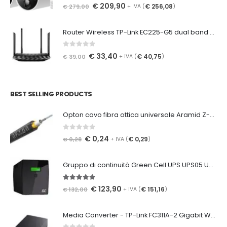
0
Su 5
€
209,90
€
256,08
€
279,00
+ IVA (
)
Router Wireless TP-Link EC225-G5 dual band wireless router AC1300 4x GE Aginet (Agile) EasyMesh
0
Su 5
€
33,40
€
40,75
€
39,00
+ IVA (
)
BEST SELLING PRODUCTS
Opton cavo fibra ottica universale Aramid Z-XOTKtcdD, 8 fibre G652D
0
Su 5
€
0,24
€
0,29
€
0,28
+ IVA (
)
Gruppo di continuità Green Cell UPS UPS05 UPS Power Proof 2000VA 1200W 2x 9Ah
5.00
Su 5
€
123,90
€
151,16
€
132,00
+ IVA (
)
Media Converter - TP-Link FC311A-2 Gigabit WDM Media Converter SM SC/UPC 2km TX 1550nm