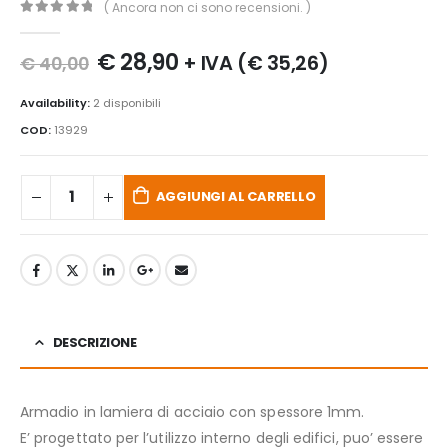
( Ancora non ci sono recensioni. )
0
Di 5
€
28,90
+ IVA (
€
35,26
)
€
40,00
Availability:
2 disponibili
COD:
13929
AGGIUNGI AL CARRELLO
DESCRIZIONE
Armadio in lamiera di acciaio con spessore 1mm.
E’ progettato per l’utilizzo interno degli edifici, puo’ essere