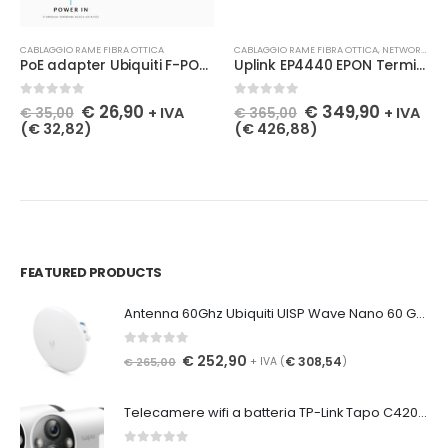
CABLAGGIO RAME FIBRA OTTICA
CABLAGGIO RAME FIBRA OTTICA
,
NETWORKING-RETI-WIFI
PoE adapter Ubiquiti F-POE Gen2 PoE adapter with SFP cage / mediaconverter
Uplink EP4440 EPON Terminale OLT L3 OLT terminal 4x PON 4x GE 4x SFP+ (10G) AC power supply
0
Su 5
0
Su 5
€
26,90
€
349,90
+ IVA
+ IVA
€
35,00
€
365,00
(
€
32,82
)
(
€
426,88
)
FEATURED PRODUCTS
Antenna 60Ghz Ubiquiti UISP Wave Nano 60 GHz CPE, 41 dBi, 2 Gb/s, backup 5 GHz, 1x GE
0
Su 5
€
252,90
€
308,54
€
265,00
+ IVA (
)
Telecamere wifi a batteria TP-Link Tapo C420S2 Smart WiFi Camera System (2 cameras) built-in battery 2560x1440px