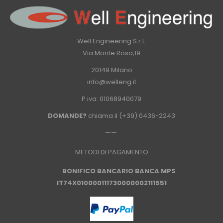
Well Engineering S.r.L.
Via Monte Rosa,19
20149 Milano
info@welleng.it
P.iva: 01068940079
DOMANDE?
chiama il
(+39) 0436-2243
——
METODI DI PAGAMENTO
BONIFICO
BANCARIO BANCA MPS
IT74X010000111730000002111551