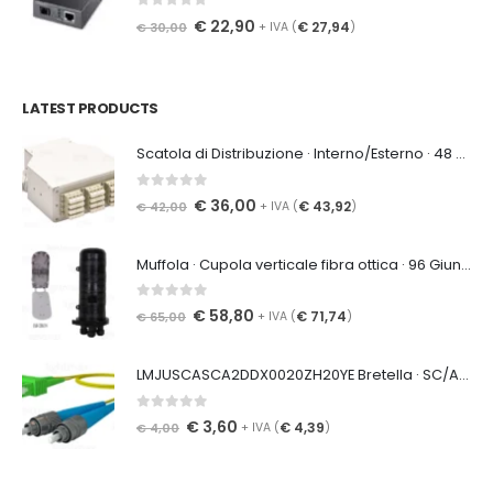
0
Su 5
€
22,90
€
27,94
€
30,00
+ IVA (
)
LATEST PRODUCTS
Scatola di Distribuzione · Interno/Esterno · 48 Giunzioni · 48 SC Adattatore · IP65 · Blocco a Vite
0
Su 5
€
36,00
€
43,92
€
42,00
+ IVA (
)
Muffola · Cupola verticale fibra ottica · 96 Giunzioni · IP65 · Chiusura a Morsetto
0
Su 5
€
58,80
€
71,74
€
65,00
+ IVA (
)
LMJUSCASCA2DDX0020ZH20YE Bretella · SC/APC - SC/APC · SM G652.D · Duplex · 2m · LSZH · 2.0mm · Giallo
0
Su 5
€
3,60
€
4,39
€
4,00
+ IVA (
)