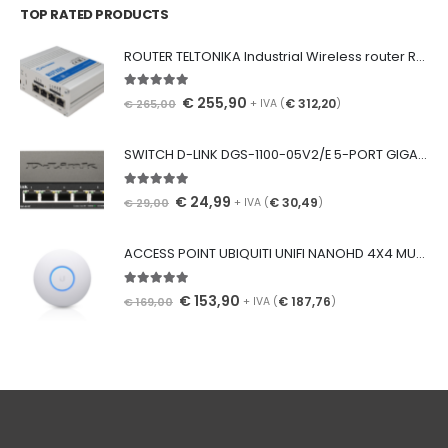
TOP RATED PRODUCTS
ROUTER TELTONIKA Industrial Wireless router RUTX09 LTE CAT 6 GIGABIT
5.00
Su 5
€
255,90
€
312,20
€
265,00
+ IVA (
)
SWITCH D-LINK DGS-1100-05V2/E 5-PORT GIGABIT SMART MANAGED DESKTOP
5.00
Su 5
€
24,99
€
30,49
€
29,00
+ IVA (
)
ACCESS POINT UBIQUITI UNIFI NANOHD 4X4 MU-MIMO 802.11AC
5.00
Su 5
€
153,90
€
187,76
€
169,00
+ IVA (
)